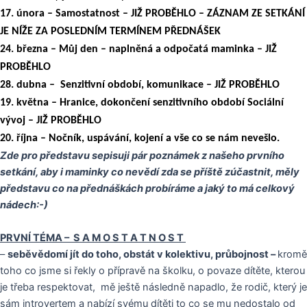
17. února – Samostatnost – JIŽ PROBĚHLO – ZÁZNAM ZE SETKÁNÍ
JE NÍŽE ZA POSLEDNÍM TERMÍNEM PŘEDNÁŠEK
24. března – Můj den – naplněná a odpočatá maminka – JIŽ
PROBĚHLO
28. dubna – Senzitivní období, komunikace – JIŽ PROBĚHLO
19. května – Hranice, dokončení senzitivního období Sociální
vývoj – JIŽ PROBĚHLO
20. října – Nočník, uspávání, kojení a vše co se nám nevešlo.
Zde pro představu sepisuji pár poznámek z našeho prvního
setkání, aby i maminky co nevědí zda se příště zúčastnit, měly
představu co na přednáškách probíráme a jaký to má celkový
nádech:-)
PRVNÍ TÉMA – S A M O S T A T N O S T
–
seběvědomí jít do toho, obstát v kolektivu, průbojnost –
kromě
toho co jsme si řekly o přípravě na školku, o povaze dítěte, kterou
je třeba respektovat, mě ještě následně napadlo, že rodič, který je
sám introvertem a nabízí svému dítěti to co se mu nedostalo od