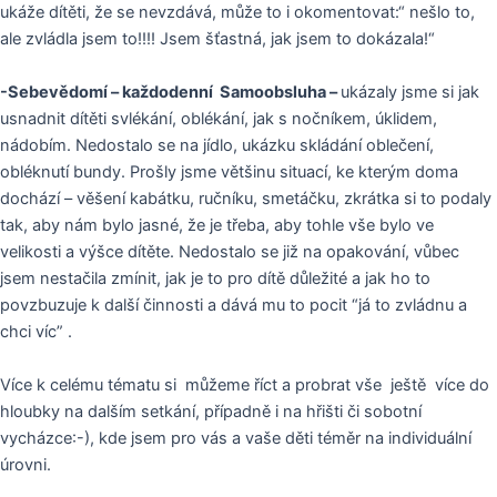
ukáže dítěti, že se nevzdává, může to i okomentovat:“ nešlo to,
ale zvládla jsem to!!!! Jsem šťastná, jak jsem to dokázala!“
-Sebevědomí – každodenní Samoobsluha –
ukázaly jsme si jak
usnadnit dítěti svlékání, oblékání, jak s nočníkem, úklidem,
nádobím. Nedostalo se na jídlo, ukázku skládání oblečení,
obléknutí bundy. Prošly jsme většinu situací, ke kterým doma
dochází – věšení kabátku, ručníku, smetáčku, zkrátka si to podaly
tak, aby nám bylo jasné, že je třeba, aby tohle vše bylo ve
velikosti a výšce dítěte. Nedostalo se již na opakování, vůbec
jsem nestačila zmínit, jak je to pro dítě důležité a jak ho to
povzbuzuje k další činnosti a dává mu to pocit “já to zvládnu a
chci víc” .
Více k celému tématu si můžeme říct a probrat vše ještě více do
hloubky na dalším setkání, případně i na hřišti či sobotní
vycházce:-), kde jsem pro vás a vaše děti téměr na individuální
úrovni.