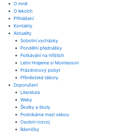
Přeskočit
O mně
na
O lekcích
obsah
Přihlášení
Kontakty
Aktuality
Sobotní vycházky
Pondělní přednášky
Potkávání na hřištích
Letní Hrajeme si Montessori
Prázdninový pobyt
Příměstské tábory
Doporučení
Literatura
Weby
Školky a školy
Podnikáme mezi sebou
Osobní rozvoj
Básničky