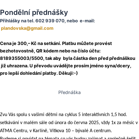
Pondělní přednášky
Přihlášky na tel. 602 939 070, nebo e-mail:
plandovska@gmail.com
Cena je 300,– Kč na setkání. Platbu můžete provést
bezhotovostně, QR kódem nebo na číslo účtu:
8189355003/5500, tak aby byla částka den před přednáškou
již uhrazena. U převodu uvádějte prosím jméno syna/dcery,
pro lepší dohledání platby. Děkuji:-)
Přednáška
Zvu Vás spolu s vašimi dětmi na cyklus 5 interaktivních 1,5 hod.
setkávání v malém sále od února do června 2025, vždy 1x za měsíc v
ATMA Centru, v Karlíně, Vítkova 10 – bývalé A centrum.