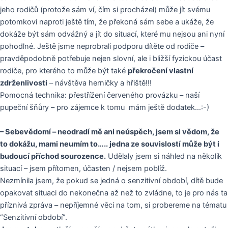
jeho rodičů (protože sám ví, čím si procházel) může jít svému
potomkovi naproti ještě tím, že překoná sám sebe a ukáže, že
dokáže být sám odvážný a jít do situací, které mu nejsou ani nyní
pohodlné. Ještě jsme neprobrali podporu dítěte od rodiče –
pravděpodobně potřebuje nejen slovní, ale i bližší fyzickou účast
rodiče, pro kterého to může být také
překročení vlastní
zdrženlivosti
– návštěva herničky a hřiště!!!
Pomocná technika: přestřížení červeného provázku – naší
pupeční šňůry – pro zájemce k tomu mám ještě dodatek…:-)
– Sebevědomí – neodradí mě ani neúspěch, jsem si vědom, že
to dokážu, mami neumím to….. jedna ze souvislostí může být i
budoucí příchod sourozence.
Udělaly jsem si náhled na několik
situací – jsem přítomen, účasten / nejsem poblíž.
Nezmínila jsem, že pokud se jedná o senzitivní období, dítě bude
opakovat situaci do nekonečna až než to zvládne, to je pro nás ta
příznivá zpráva – nepříjemné věci na tom, si probereme na tématu
“Senzitivní období”.