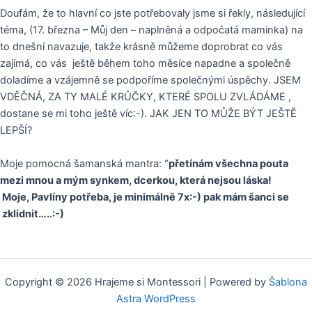
Doufám, že to hlavní co jste potřebovaly jsme si řekly, následující
téma, (17. března – Můj den – naplněná a odpočatá maminka) na
to dnešní navazuje, takže krásně můžeme doprobrat co vás
zajímá, co vás ještě během toho měsíce napadne a společně
doladíme a vzájemně se podpoříme společnými úspěchy. JSEM
VDĚČNÁ, ZA TY MALÉ KRŮČKY, KTERÉ SPOLU ZVLÁDÁME ,
dostane se mi toho ještě víc:-). JAK JEN TO MŮŽE BÝT JEŠTĚ
LEPŠÍ?
Moje pomocná šamanská mantra: “
přetínám všechna pouta
mezi mnou a mým synkem, dcerkou, která nejsou láska!
Moje, Pavlíny potřeba, je minimálně 7x:-) pak mám šanci se
zklidnit…..:-)
Copyright © 2026 Hrajeme si Montessori | Powered by
Šablona
Astra WordPress