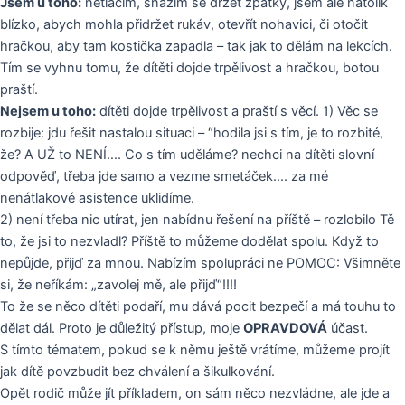
Jsem u toho:
netlačím, snažím se držet zpátky, jsem ale natolik
blízko, abych mohla přidržet rukáv, otevřít nohavici, či otočit
hračkou, aby tam kostička zapadla – tak jak to dělám na lekcích.
Tím se vyhnu tomu, že dítěti dojde trpělivost a hračkou, botou
praští.
Nejsem u toho:
dítěti dojde trpělivost a praští s věcí. 1) Věc se
rozbije: jdu řešit nastalou situaci – “hodila jsi s tím, je to rozbité,
že? A UŽ to NENÍ…. Co s tím uděláme? nechci na dítěti slovní
odpověď, třeba jde samo a vezme smetáček…. za mé
nenátlakové asistence uklidíme.
2) není třeba nic utírat, jen nabídnu řešení na příště – rozlobilo Tě
to, že jsi to nezvladl? Příště to můžeme dodělat spolu. Když to
nepůjde, přijď za mnou. Nabízím spolupráci ne POMOC: Všimněte
si, že neříkám: „zavolej mě, ale přijď“!!!!
To že se něco dítěti podaří, mu dává pocit bezpečí a má touhu to
dělat dál. Proto je důležitý přístup, moje
OPRAVDOVÁ
účast.
S tímto tématem, pokud se k němu ještě vrátíme, můžeme projít
jak dítě povzbudit bez chválení a šikulkování.
Opět rodič může jít příkladem, on sám něco nezvládne, ale jde a