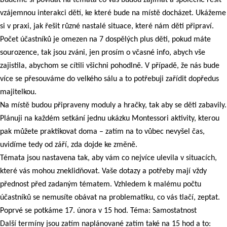
Budeme si povídat na témata co vás budou zajímat a společně řešit
vzájemnou interakci dětí, ke které bude na místě docházet. Ukážeme
si v praxi, jak řešit různé nastalé situace, které nám děti připraví.
Počet účastníků je omezen na 7 dospělých plus děti, pokud máte
sourozence, tak jsou zváni, jen prosím o včasné info, abych vše
zajistila, abychom se cítili všichni pohodlně. V případě, že nás bude
více se přesouváme do velkého sálu a to potřebuji zařídit dopředus
majitelkou.
Na místě budou připraveny moduly a hračky, tak aby se děti zabavily.
Plánuji na každém setkání jednu ukázku Montessori aktivity, kterou
pak můžete praktikovat doma – zatím na to vůbec nevyšel čas,
uvidíme tedy od září, zda dojde ke změně.
Témata jsou nastavena tak, aby vám co nejvíce ulevila v situacích,
které vás mohou zneklidňovat. Vaše dotazy a potřeby mají vždy
přednost před zadaným tématem. Vzhledem k malému počtu
účastníků se nemusíte obávat na problematiku, co vás tlačí, zeptat.
Poprvé se potkáme 17. února v 15 hod. Téma: Samostatnost
Další termíny jsou zatím naplánované zatím také na 15 hod a to: