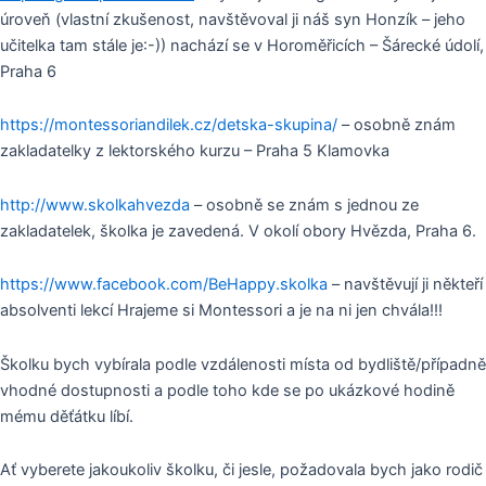
úroveň (vlastní zkušenost, navštěvoval ji náš syn Honzík – jeho
učitelka tam stále je:-)) nachází se v Horoměřicích – Šárecké údolí,
Praha 6
https://montessoriandilek.cz/detska-skupina/
– osobně znám
zakladatelky z lektorského kurzu – Praha 5 Klamovka
http://www.skolkahvezda
– osobně se znám s jednou ze
zakladatelek, školka je zavedená. V okolí obory Hvězda, Praha 6.
https://www.facebook.com/BeHappy.skolka
– navštěvují ji někteří
absolventi lekcí Hrajeme si Montessori a je na ni jen chvála!!!
Školku bych vybírala podle vzdálenosti místa od bydliště/případně
vhodné dostupnosti a podle toho kde se po ukázkové hodině
mému děťátku líbí.
Ať vyberete jakoukoliv školku, či jesle, požadovala bych jako rodič