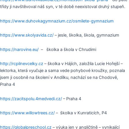
třídy ji navštěvoval náš syn, v té době neexistoval druhý stupeň.
https://www.duhovkagymnazium.cz/osmilete-gymnazium
https://www.skolyavida.cz/
– jesle, školka, škola, gymnazium
https://narovine.eu/
– školka a škola v Chrudimi
http://rcpilnevcelky.cz
– školka v Hájích, založila Lucie Hořejší –
lektorka, která vyučuje a sama vede pohybové kroužky, poznala
jsem ji osobně na školení v Andílku, nachází se na Chodově,
Praha 4
https://zacitspolu.4medvedi.cz/
– Praha 4
https://www.willowtrees.cz/
– školka v Kunraticích, P4
https://globalpreschool.cz
– výuka jen v angličtině – vynikající