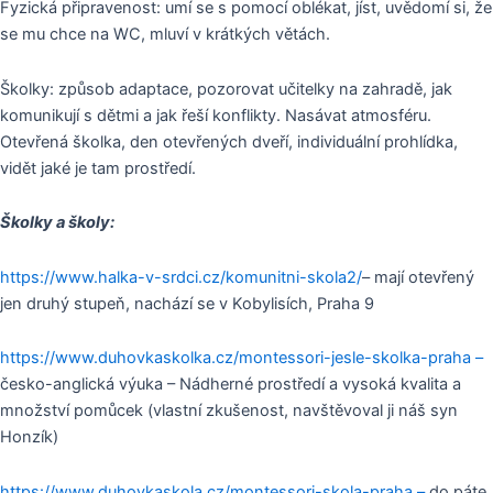
Fyzická připravenost: umí se s pomocí oblékat, jíst, uvědomí si, že
se mu chce na WC, mluví v krátkých větách.
Školky: způsob adaptace, pozorovat učitelky na zahradě, jak
komunikují s dětmi a jak řeší konflikty. Nasávat atmosféru.
Otevřená školka, den otevřených dveří, individuální prohlídka,
vidět jaké je tam prostředí.
Školky a školy:
https://www.halka-v-srdci.cz/komunitni-skola2/
– mají otevřený
jen druhý stupeň, nachází se v Kobylisích, Praha 9
https://www.duhovkaskolka.cz/montessori-jesle-skolka-praha –
česko-anglická výuka – Nádherné prostředí a vysoká kvalita a
množství pomůcek (vlastní zkušenost, navštěvoval ji náš syn
Honzík)
https://www.duhovkaskola.cz/montessori-skola-praha –
do páte