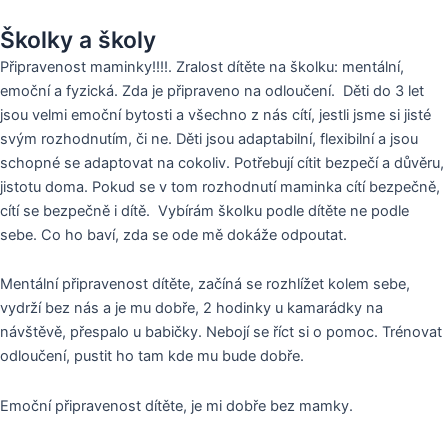
Školky a školy
Připravenost maminky!!!!. Zralost dítěte na školku: mentální,
emoční a fyzická. Zda je připraveno na odloučení. Děti do 3 let
jsou velmi emoční bytosti a všechno z nás cítí, jestli jsme si jisté
svým rozhodnutím, či ne. Děti jsou adaptabilní, flexibilní a jsou
schopné se adaptovat na cokoliv. Potřebují cítit bezpečí a důvěru,
jistotu doma. Pokud se v tom rozhodnutí maminka cítí bezpečně,
cítí se bezpečně i dítě. Vybírám školku podle dítěte ne podle
sebe. Co ho baví, zda se ode mě dokáže odpoutat.
Mentální připravenost dítěte, začíná se rozhlížet kolem sebe,
vydrží bez nás a je mu dobře, 2 hodinky u kamarádky na
návštěvě, přespalo u babičky. Nebojí se říct si o pomoc. Trénovat
odloučení, pustit ho tam kde mu bude dobře.
Emoční připravenost dítěte, je mi dobře bez mamky.