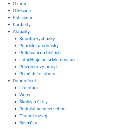
Přeskočit
O mně
na
O lekcích
obsah
Přihlášení
Kontakty
Aktuality
Sobotní vycházky
Pondělní přednášky
Potkávání na hřištích
Letní Hrajeme si Montessori
Prázdninový pobyt
Příměstské tábory
Doporučení
Literatura
Weby
Školky a školy
Podnikáme mezi sebou
Osobní rozvoj
Básničky